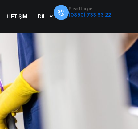
Bize Ulaşın
(0850) 733 63 22
İLETİŞİM
DİL